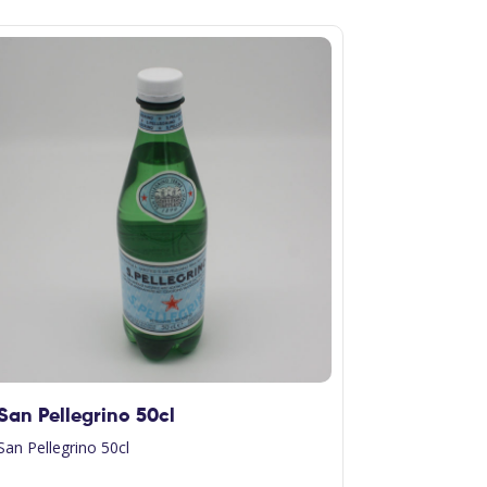
San Pellegrino 50cl
Cake Cho
San Pellegrino 50cl
Cake au choc
sur les bords