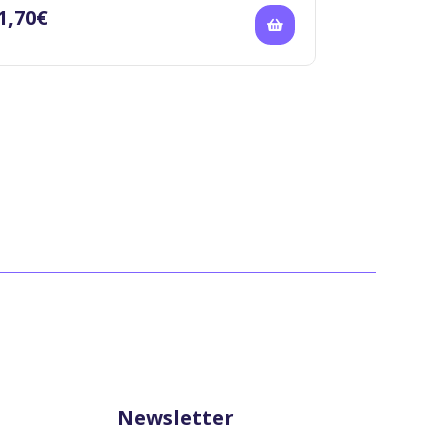
part.
1,70
€
2,60
€
Newsletter