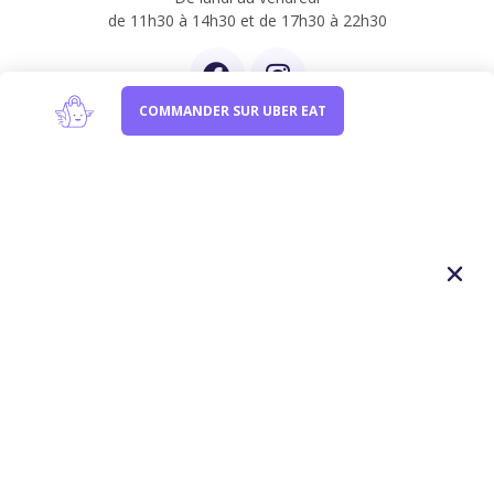
de 11h30 à 14h30 et de 17h30 à 22h30
COMMANDER SUR UBER EAT
Newsletter
Inscrivez-vous à notre newsletter et être informer de
nos dernières créations
Conditions Générales de Vente