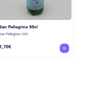
San Pellegrino 50cl
Cake Cho
San Pellegrino 50cl
Cake au choc
sur les bords
part.
1,70
€
2,60
€