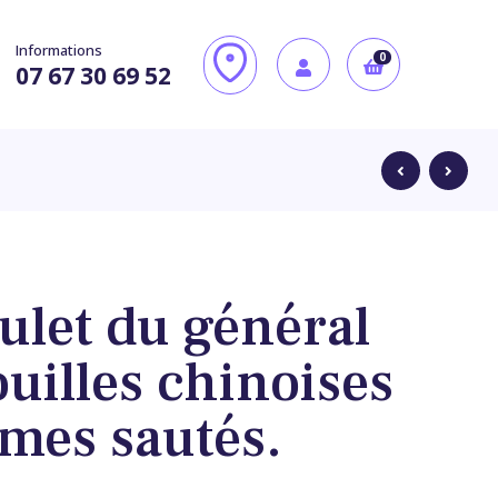
Informations
0
07 67 30 69 52
ulet du général
12,00
11,00
€
€
ouilles chinoises
mes sautés.