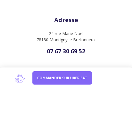
Adresse
24 rue Marie Noël
78180 Montigny le Bretonneux
07 67 30 69 52
Heures d’ouverture
COMMANDER SUR UBER EAT
De lundi au vendredi
de 11h30 à 14h30 et de 17h30 à 22h30