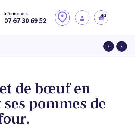
Informations
0
07 67 30 69 52
let de bœuf en
11,10
11,00
€
€
t ses pommes de
four.