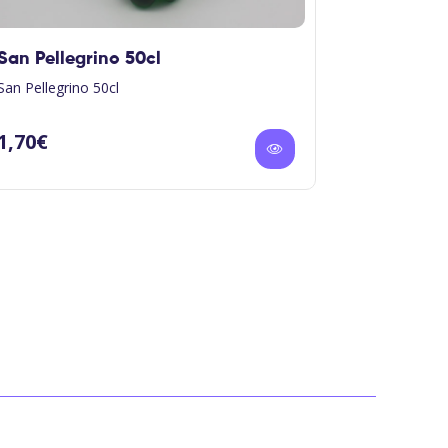
San Pellegrino 50cl
Cake Cho
San Pellegrino 50cl
Cake au choc
sur les bords
part.
1,70
€
2,60
€